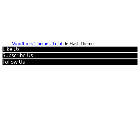
WordPress Theme - Total
de HashThemes
Like Us
Subscribe Us
Follow Us