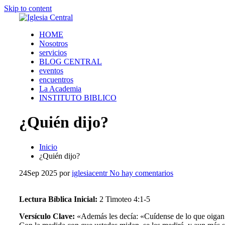
Skip to content
HOME
Nosotros
servicios
BLOG CENTRAL
eventos
encuentros
La Academia
INSTITUTO BIBLICO
¿Quién dijo?
Inicio
¿Quién dijo?
24
Sep 2025
por
iglesiacentr
No hay comentarios
Lectura Bíblica Inicial:
2 Timoteo 4:1-5
Versículo Clave:
«Además les decía: «Cuídense de lo que oigan