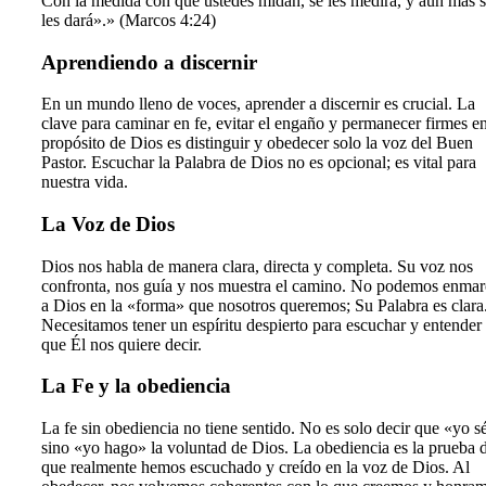
Con la medida con que ustedes midan, se les medirá, y aun más 
les dará».» (Marcos 4:24)
Aprendiendo a discernir
En un mundo lleno de voces, aprender a discernir es crucial. La
clave para caminar en fe, evitar el engaño y permanecer firmes en
propósito de Dios es distinguir y obedecer solo la voz del Buen
Pastor. Escuchar la Palabra de Dios no es opcional; es vital para
nuestra vida.
La Voz de Dios
Dios nos habla de manera clara, directa y completa. Su voz nos
confronta, nos guía y nos muestra el camino. No podemos enmar
a Dios en la «forma» que nosotros queremos; Su Palabra es clara
Necesitamos tener un espíritu despierto para escuchar y entender 
que Él nos quiere decir.
La Fe y la obediencia
La fe sin obediencia no tiene sentido. No es solo decir que «yo s
sino «yo hago» la voluntad de Dios. La obediencia es la prueba 
que realmente hemos escuchado y creído en la voz de Dios. Al